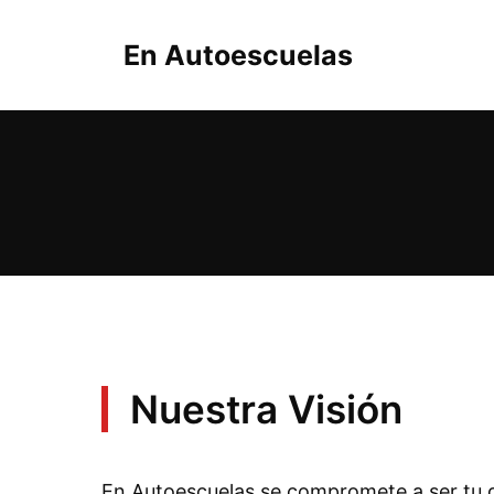
Saltar
al
En Autoescuelas
contenido
Nuestra Visión
En Autoescuelas se compromete a ser tu gu