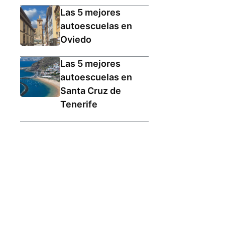
Las 5 mejores
autoescuelas en
Oviedo
Las 5 mejores
autoescuelas en
Santa Cruz de
Tenerife