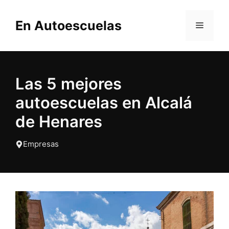
Saltar
al
En Autoescuelas
MENÚ
contenido
Las 5 mejores
autoescuelas en Alcalá
de Henares
Empresas