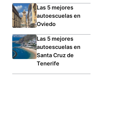
Las 5 mejores
autoescuelas en
Oviedo
Las 5 mejores
autoescuelas en
Santa Cruz de
Tenerife