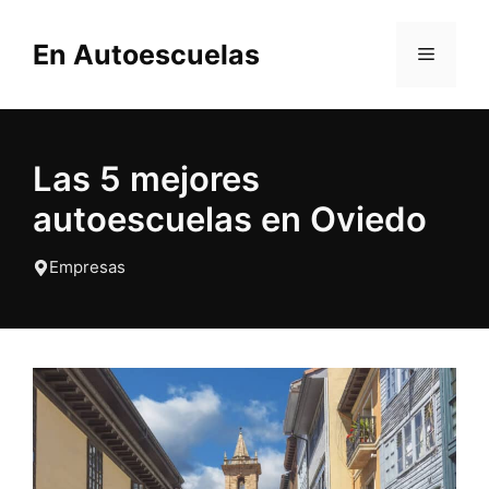
Saltar
al
En Autoescuelas
MENÚ
contenido
Las 5 mejores
autoescuelas en Oviedo
Empresas