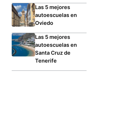
Las 5 mejores
autoescuelas en
Oviedo
Las 5 mejores
autoescuelas en
Santa Cruz de
Tenerife