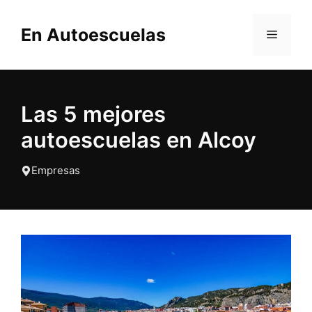
Saltar
al
En Autoescuelas
MENÚ
contenido
Las 5 mejores
autoescuelas en Alcoy
Empresas