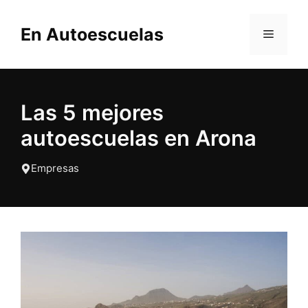
Saltar
al
En Autoescuelas
MENÚ
contenido
Las 5 mejores
autoescuelas en Arona
Empresas