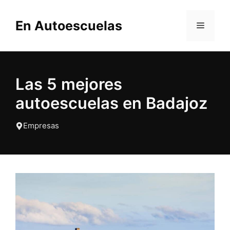
Saltar
al
En Autoescuelas
MENÚ
contenido
Las 5 mejores
autoescuelas en Badajoz
Empresas