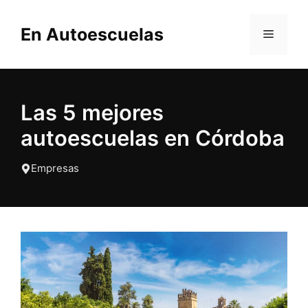
Saltar
al
En Autoescuelas
MENÚ
contenido
Las 5 mejores
autoescuelas en Córdoba
Empresas