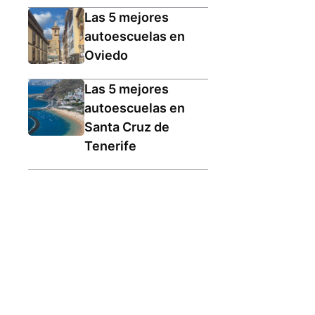
Las 5 mejores
autoescuelas en
Oviedo
Las 5 mejores
autoescuelas en
Santa Cruz de
Tenerife