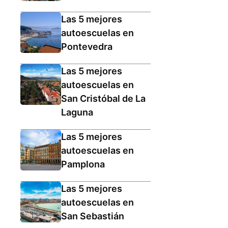
Las 5 mejores
autoescuelas en
Pontevedra
Las 5 mejores
autoescuelas en
San Cristóbal de La
Laguna
Las 5 mejores
autoescuelas en
Pamplona
Las 5 mejores
autoescuelas en
San Sebastián