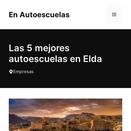
Saltar
al
En Autoescuelas
MENÚ
contenido
Las 5 mejores
autoescuelas en Elda
Empresas