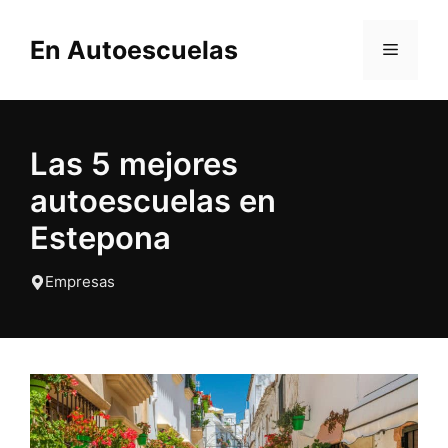
Saltar
al
En Autoescuelas
MENÚ
contenido
Las 5 mejores
autoescuelas en
Estepona
Empresas