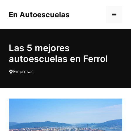
Saltar
al
En Autoescuelas
MENÚ
contenido
Las 5 mejores
autoescuelas en Ferrol
Empresas