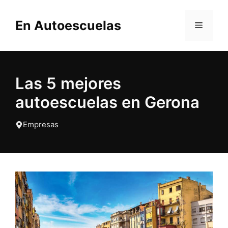
Saltar
al
En Autoescuelas
MENÚ
contenido
Las 5 mejores
autoescuelas en Gerona
Empresas