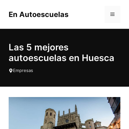
Saltar
al
En Autoescuelas
MENÚ
contenido
Las 5 mejores
autoescuelas en Huesca
Empresas