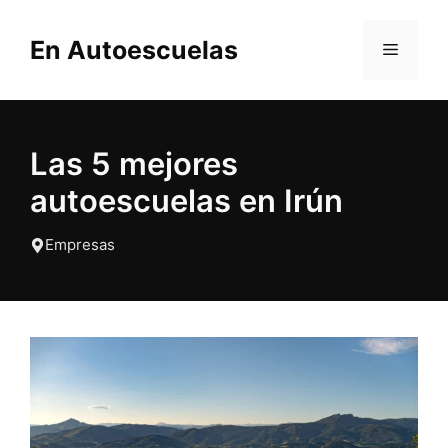
Saltar
al
En Autoescuelas
MENÚ
contenido
Las 5 mejores
autoescuelas en Irún
Empresas