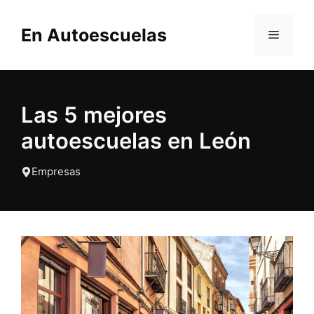
Saltar
al
En Autoescuelas
MENÚ
contenido
Las 5 mejores
autoescuelas en León
Empresas