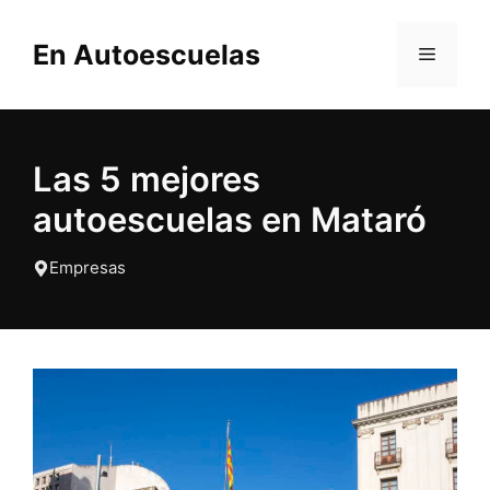
Saltar
al
En Autoescuelas
MENÚ
contenido
Las 5 mejores
autoescuelas en Mataró
Empresas