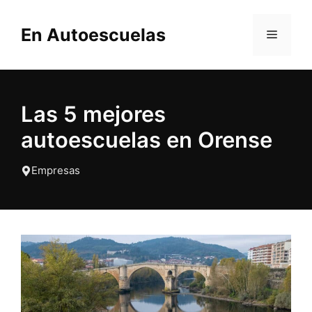
Saltar
al
En Autoescuelas
MENÚ
contenido
Las 5 mejores
autoescuelas en Orense
Empresas