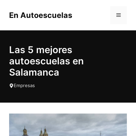
Saltar
al
En Autoescuelas
MENÚ
contenido
Las 5 mejores
autoescuelas en
Salamanca
Empresas