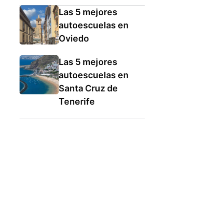
Las 5 mejores
autoescuelas en
Oviedo
Las 5 mejores
autoescuelas en
Santa Cruz de
Tenerife