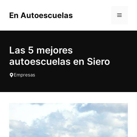
Saltar
al
En Autoescuelas
MENÚ
contenido
Las 5 mejores
autoescuelas en Siero
Empresas