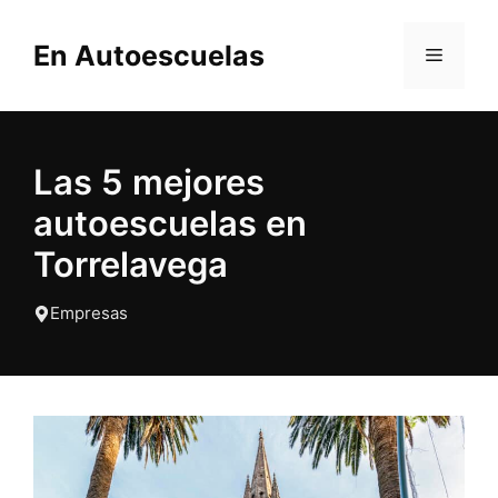
Saltar
al
En Autoescuelas
MENÚ
contenido
Las 5 mejores
autoescuelas en
Torrelavega
Empresas