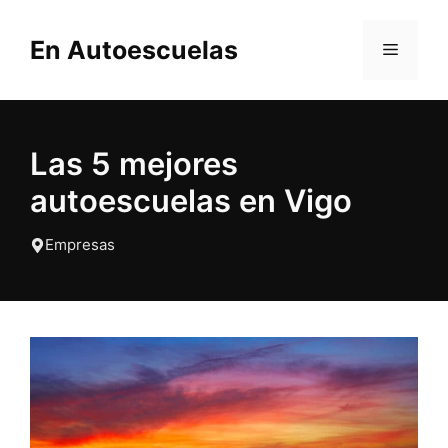
Saltar
al
En Autoescuelas
MENÚ
contenido
Las 5 mejores
autoescuelas en Vigo
Empresas